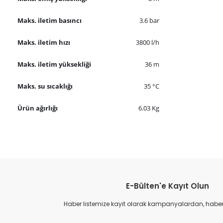
Maks. iletim basıncı
3.6 bar
Maks. iletim hızı
3800 l/h
Maks. iletim yüksekliği
36 m
Maks. su sıcaklığı
35 °C
Ürün ağırlığı
6.03 Kg
Bu ürünün fiyat bilgisi, resim, ürün açıklamalarında ve diğer konular
Görüş ve önerileriniz için teşekkür ederiz.
E-Bülten'e Kayıt Olun
Ürün resmi kalitesiz, bozuk veya görüntülenemiyor.
Ürün açıklamasında eksik bilgiler bulunuyor.
Haber listemize kayıt olarak kampanyalardan, haberda
Ürün bilgilerinde hatalar bulunuyor.