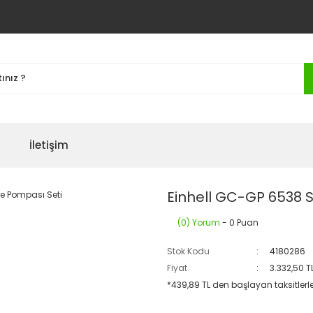
İletişim
Einhell GC-GP 6538 
(0) Yorum
- 0 Puan
Stok Kodu
4180286
Fiyat
3.332,50 T
*439,89 TL den başlayan taksitlerle