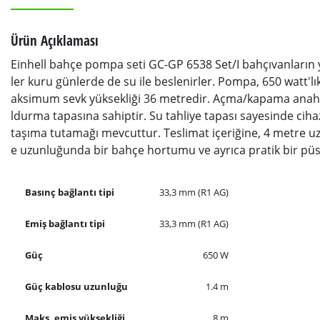
Ürün Açıklaması
Einhell bahçe pompa seti GC-GP 6538 Set/I bahçıvanların ya d
ler kuru günlerde de su ile beslenirler. Pompa, 650 watt'l
aksimum sevk yüksekliği 36 metredir. Açma/kapama anahtar
ldurma tapasına sahiptir. Su tahliye tapası sayesinde cihaz
taşıma tutamağı mevcuttur. Teslimat içeriğine, 4 metre 
e uzunluğunda bir bahçe hortumu ve ayrıca pratik bir püs
Basınç bağlantı tipi
33,3 mm (R1 AG)
Emiş bağlantı tipi
33,3 mm (R1 AG)
Güç
650 W
Güç kablosu uzunluğu
1.4 m
Maks. emiş yüksekliği
8 m