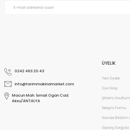
Ürün fiyatı diğer sitelerden daha pahalı.
Bu ürüne benzer farklı alternatifler olmalı.
ÜYELİK
0242 463 20 43
Yeni Üyelik
info@tarimmakinamarket.com
Üye Girişi
Macun Mah. İsmail Ogan Cad.
Şifremi Unuttum
Aksu/ANTALYA
İletişim Formu
Havale Bildirim
Sipariş Sorgula