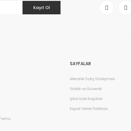
Kayıt Ol
Gönder
SAYFALAR
Mesafeli Satış Sözleşmesi
Gizlilik ve Güvenlik
İptal İade Koşullari
Kişisel Veriler Politikası
 Formu