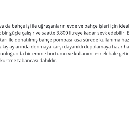
a bahçe işi ile uğraşanların evde ve bahçe işleri için ideal b
ık bir güçle çalışır ve saatte 3.800 litreye kadar sevk edebi
ı ile donatılmış bahçe pompası kısa sürede kullanıma hazırd
 kış aylarında donmaya karşı dayanıklı depolamaya hazır hale 
uzunluğunda bir emme hortumu ve kullanımı esnek hale getir
kürtme tabancası dahildir.