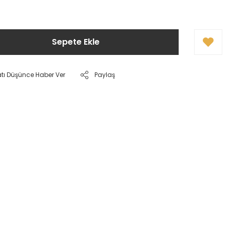
Sepete Ekle
atı Düşünce Haber Ver
Paylaş