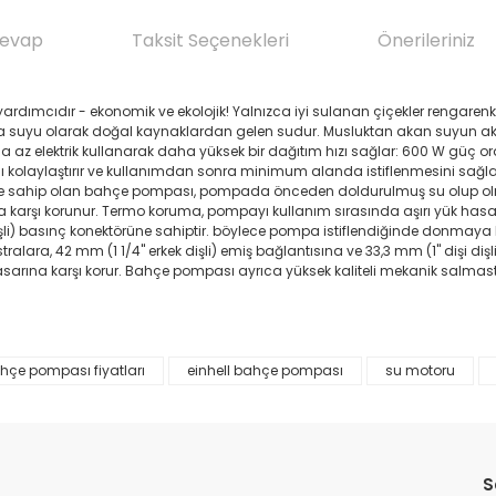
Cevap
Taksit Seçenekleri
Önerileriniz
ardımcıdır - ekonomik ve ekolojik! Yalnızca iyi sulanan çiçekler rengare
a suyu olarak doğal kaynaklardan gelen sudur. Musluktan akan suyun aksi
daha az elektrik kullanarak daha yüksek bir dağıtım hızı sağlar: 600 W güç 
ını kolaylaştırır ve kullanımdan sonra minimum alanda istiflenmesini s
ne sahip olan bahçe pompası, pompada önceden doldurulmuş su olup olmadı
a karşı korunur. Termo koruma, pompayı kullanım sırasında aşırı yük hasa
i dişli) basınç konektörüne sahiptir. böylece pompa istiflendiğinde donmay
ralara, 42 mm (1 1/4" erkek dişli) emiş bağlantısına ve 33,3 mm (1" dişi d
arına karşı korur. Bahçe pompası ayrıca yüksek kaliteli mekanik salmastral
hçe pompası fiyatları
einhell bahçe pompası
su motoru
da yetersiz gördüğünüz noktaları öneri formunu kullanarak tarafımıza il
Ürün hakkında henüz soru sorulmamış.
Bu ürüne ilk yorumu siz yapın!
Yorum Yaz
Soru Sor
S