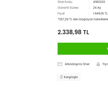
Stok Kodu
4180320
Garanti Süresi
24 Ay
Fiyat
1.949,15 T
*257,29 TL den başlayan taksitlerle
2.338,98 TL
Arkadaşına Öner
Fiy
Karşılaştır