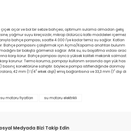
nk çiçek açar ve bol bir sebze bahçesi, optimum sulama olmadan geliş
ne, yağmur suyu kireçsizdir, mikrop öldürücü katkı maddeleri içermez
oranıyla bahçe pompası, saatte 4.000 l'ye kadar temiz su sağlar. Katlan
ağlar. Bahçe pompasını çalıştırmak için Açma/Kapama anahtarı bulunm
ğını bir bakışta görmenizi sağlar. Artık su, su boşaltma vidası arac
rına karşı korur. Bahçe pompası ayrıca yüksek kaliteli mekanik salmast
a karşı korunur. Termo koruma, pompayı kullanım sırasında aşırı yük has
işli) basınç konektörüne sahiptir. böylece pompa istiflendiğinde donmay
ara, 42 mm (1 1/4" erkek dişli) emiş bağlantısına ve 33,3 mm (1" dişi di
su motoru fiyatları
su motoru elektrikli
etebilirsiniz.
osyal Medyada Bizi Takip Edin