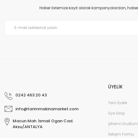
Ürün bilgilerinde hatalar bulunuyor.
Haber listemize kayıt olarak kampanyalardan, haberda
Ürün fiyatı diğer sitelerden daha pahalı.
Bu ürüne benzer farklı alternatifler olmalı.
ÜYELİK
0242 463 20 43
Yeni Üyelik
info@tarimmakinamarket.com
Üye Girişi
Macun Mah. İsmail Ogan Cad.
Şifremi Unuttum
Aksu/ANTALYA
İletişim Formu