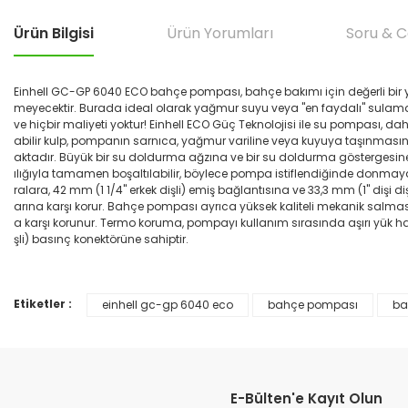
Ürün Bilgisi
Ürün Yorumları
Soru & 
Einhell GC-GP 6040 ECO bahçe pompası, bahçe bakımı için değerli bir y
meyecektir. Burada ideal olarak yağmur suyu veya "en faydalı" sulam
ve hiçbir maliyeti yoktur! Einhell ECO Güç Teknolojisi ile su pompası, 
abilir kulp, pompanın sarnıca, yağmur variline veya kuyuya taşınmas
aktadır. Büyük bir su doldurma ağzına ve bir su doldurma göstergesi
ılığıyla tamamen boşaltılabilir, böylece pompa istiflendiğinde donmay
ralara, 42 mm (1 1/4" erkek dişli) emiş bağlantısına ve 33,3 mm (1" diş
arına karşı korur. Bahçe pompası ayrıca yüksek kaliteli mekanik salmast
a karşı korunur. Termo koruma, pompayı kullanım sırasında aşırı yük has
şli) basınç konektörüne sahiptir.
Etiketler :
einhell gc-gp 6040 eco
bahçe pompası
ba
Bu ürünün fiyat bilgisi, resim, ürün açıklamalarında ve diğer konular
Görüş ve önerileriniz için teşekkür ederiz.
Ürün resmi kalitesiz, bozuk veya görüntülenemiyor.
E-Bülten'e Kayıt Olun
Ürün açıklamasında eksik bilgiler bulunuyor.