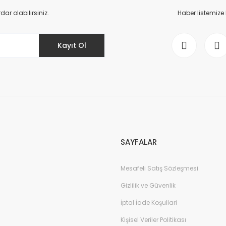
r olabilirsiniz.
Haber listemize
Kayıt Ol
Gönder
SAYFALAR
Mesafeli Satış Sözleşmesi
Gizlilik ve Güvenlik
İptal İade Koşullari
Kişisel Veriler Politikası