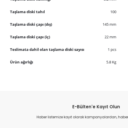
Taşlama diski tahıl
100
Taşlama diski çapı (dış)
145 mm
Taşlama diski çapı (iç)
22 mm
Teslimata dahil olan taşlama diski sayısı
1 pcs
Ürün ağırlığı
5.8 Kg
Bu ürünün fiyat bilgisi, resim, ürün açıklamalarında ve diğer konular
Görüş ve önerileriniz için teşekkür ederiz.
E-Bülten'e Kayıt Olun
Ürün resmi kalitesiz, bozuk veya görüntülenemiyor.
Ürün açıklamasında eksik bilgiler bulunuyor.
Haber listemize kayıt olarak kampanyalardan, haberda
Ürün bilgilerinde hatalar bulunuyor.