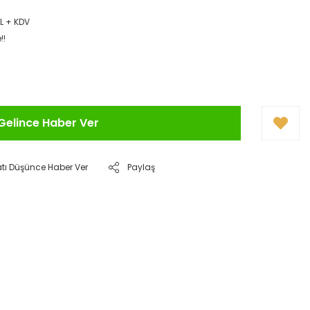
TL + KDV
!!
Gelince Haber Ver
atı Düşünce Haber Ver
Paylaş