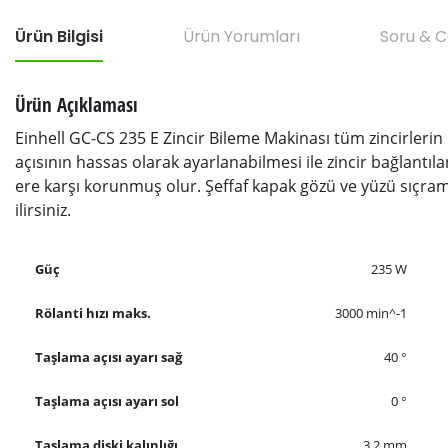
Ürün Bilgisi
Ürün Yorumları
Soru & 
Ürün Açıklaması
Einhell GC-CS 235 E Zincir Bileme Makinası tüm zincirlerin 
açısının hassas olarak ayarlanabilmesi ile zincir bağlantıl
ere karşı korunmuş olur. Şeffaf kapak gözü ve yüzü sıçram
ilirsiniz.
Güç
235 W
Rölanti hızı maks.
3000 min^-1
Taşlama açısı ayarı sağ
40 °
Taşlama açısı ayarı sol
0 °
Taşlama diski kalınlığı
3.2 mm