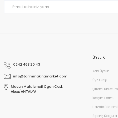
Ürün fiyatı diğer sitelerden daha pahalı.
Bu ürüne benzer farklı alternatifler olmalı.
ÜYELİK
0242 463 20 43
Yeni Üyelik
info@tarimmakinamarket.com
Üye Girişi
Macun Mah. İsmail Ogan Cad.
Şifremi Unuttum
Aksu/ANTALYA
İletişim Formu
Havale Bildirim
Sipariş Sorgula