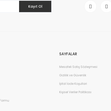
Kayıt Ol
Gönder
SAYFALAR
Mesafeli Satış Sözleşmesi
Gizlilik ve Güvenlik
İptal İade Koşullari
Kişisel Veriler Politikası
 Formu