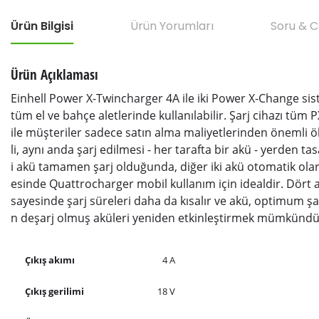
Ürün Bilgisi
Ürün Yorumları
Soru & 
Ürün Açıklaması
Einhell Power X-Twincharger 4A ile iki Power X-Change sist
tüm el ve bahçe aletlerinde kullanılabilir. Şarj cihazı tüm PX
ile müşteriler sadece satın alma maliyetlerinden önemli ö
li, aynı anda şarj edilmesi - her tarafta bir akü - yerden tas
i akü tamamen şarj olduğunda, diğer iki akü otomatik olara
esinde Quattrocharger mobil kullanım için idealdir. Dört akü
sayesinde şarj süreleri daha da kısalır ve akü, optimum şar
n deşarj olmuş aküleri yeniden etkinleştirmek mümkündür. 
Çıkış akımı
4 A
Çıkış gerilimi
18 V