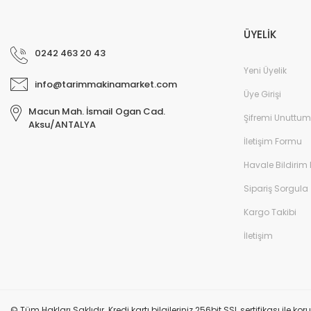
ÜYELİK
0242 463 20 43
Yeni Üyelik
info@tarimmakinamarket.com
Üye Girişi
Macun Mah. İsmail Ogan Cad.
Şifremi Unuttum
Aksu/ANTALYA
İletişim Formu
Havale Bildirim
Sipariş Sorgula
Kargo Takibi
İletişim
© Tüm Hakları Saklıdır. Kredi kartı bilgileriniz 256bit SSL sertifikası ile k