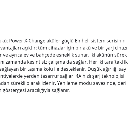
k akü: Power X-Change aküler güçlü Einhell sistem serisinin
antajları açıktır: tüm cihazlar için bir akü ve bir şarj cihazı
r ve ayrıca ev ve bahçede esneklik sunar. İki akünün sürek
aynı zamanda kesintisiz çalışma da sağlar. Her iki taraftaki ik
ğlayan bir taşıma kolu ile desteklenir. Düşük ağırlığı say
tiyelerde yerden tasarruf sağlar. 4A hızlı şarj teknolojisi
ından sürekli olarak izlenir. Yenileme modu sayesinde, deri
östergesi aracılığıyla sağlanır.