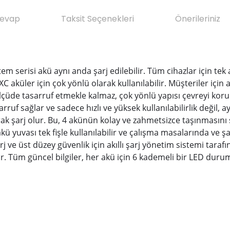
Cevap
Taksit Seçenekleri
Önerileriniz
em serisi akü aynı anda şarj edilebilir. Tüm cihazlar için te
C aküler için çok yönlü olarak kullanılabilir. Müşteriler için av
lçüde tasarruf etmekle kalmaz, çok yönlü yapısı çevreyi koru
arruf sağlar ve sadece hızlı ve yüksek kullanılabilirlik değil, 
k şarj olur. Bu, 4 akünün kolay ve zahmetsizce taşınmasını sa
 yuvası tek fişle kullanılabilir ve çalışma masalarında ve şan
j ve üst düzey güvenlik için akıllı şarj yönetim sistemi taraf
Tüm güncel bilgiler, her akü için 6 kademeli bir LED durum g