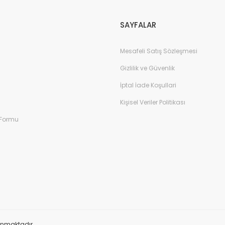
Gönder
SAYFALAR
Mesafeli Satış Sözleşmesi
Gizlilik ve Güvenlik
İptal İade Koşullari
Kişisel Veriler Politikası
 Formu
orunmaktadır.