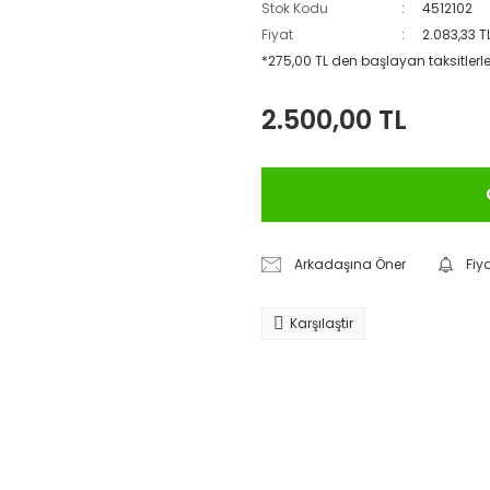
Stok Kodu
4512102
Fiyat
2.083,33 T
*275,00 TL den başlayan taksitlerle
2.500,00 TL
Arkadaşına Öner
Fiy
Karşılaştır