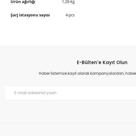
Ürün ağırlığı
1.29 Kg
Şarj istasyonu sayısı
4 pcs
Bu ürünün fiyat bilgisi, resim, ürün açıklamalarında ve diğer konular
Görüş ve önerileriniz için teşekkür ederiz.
E-Bülten'e Kayıt Olun
Ürün resmi kalitesiz, bozuk veya görüntülenemiyor.
Ürün açıklamasında eksik bilgiler bulunuyor.
Haber listemize kayıt olarak kampanyalardan, haberda
Ürün bilgilerinde hatalar bulunuyor.
Ürün fiyatı diğer sitelerden daha pahalı.
Bu ürüne benzer farklı alternatifler olmalı.