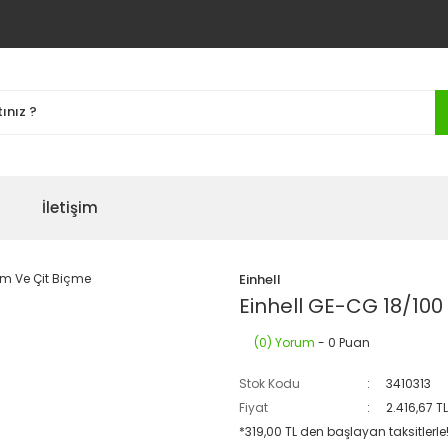
İletişim
Einhell
Einhell GE-CG 18/100
(0) Yorum
- 0 Puan
Stok Kodu
3410313
Fiyat
2.416,67 T
*319,00 TL den başlayan taksitlerle!