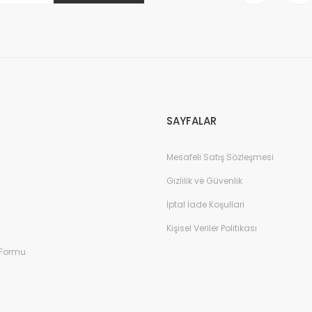
Gönder
SAYFALAR
Mesafeli Satış Sözleşmesi
Gizlilik ve Güvenlik
İptal İade Koşullari
Kişisel Veriler Politikası
 Formu