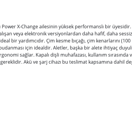
lı Power X-Change ailesinin yüksek performanslı bir üyesidir. 
e çalışan veya elektronik versiyonlardan daha hafif, daha sess
deal bir yardımcıdır. Çim kesme bıçağı, çim kenarlarını (1
ın budanması için idealdir. Aletler, başka bir alete ihtiyaç du
nomi sağlar. Kapalı dişli muhafazası, kullanım sırasında ve 
ereklidir. Akü ve şarj cihazı bu teslimat kapsamına dahil değil