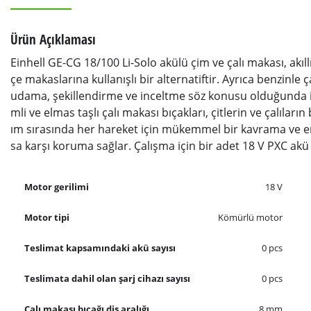
Ürün Açıklaması
Einhell GE-CG 18/100 Li-Solo akülü çim ve çalı makası, akıl
çe makaslarına kullanışlı bir alternatiftir. Ayrıca benzinl
udama, şekillendirme ve inceltme söz konusu olduğunda i
mli ve elmas taşlı çalı makası bıçakları, çitlerin ve çalılar
ım sırasında her hareket için mükemmel bir kavrama ve ergo
sa karşı koruma sağlar. Çalışma için bir adet 18 V PXC akü g
Motor gerilimi
18 V
Motor tipi
Kömürlü motor
Teslimat kapsamındaki akü sayısı
0 pcs
Teslimata dahil olan şarj cihazı sayısı
0 pcs
Çalı makası bıçağı diş aralığı
8 mm