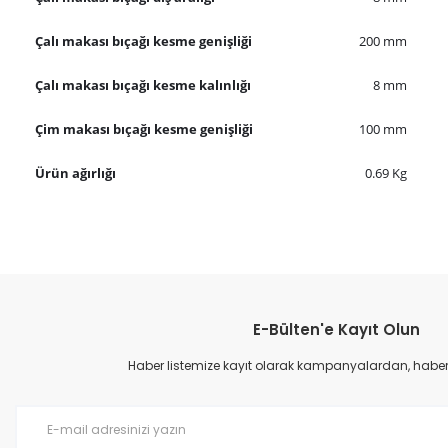
Çalı makası bıçağı kesme genişliği
200 mm
Çalı makası bıçağı kesme kalınlığı
8 mm
Çim makası bıçağı kesme genişliği
100 mm
Ürün ağırlığı
0.69 Kg
Bu ürünün fiyat bilgisi, resim, ürün açıklamalarında ve diğer konular
Görüş ve önerileriniz için teşekkür ederiz.
E-Bülten'e Kayıt Olun
Ürün resmi kalitesiz, bozuk veya görüntülenemiyor.
Ürün açıklamasında eksik bilgiler bulunuyor.
Haber listemize kayıt olarak kampanyalardan, haberda
Ürün bilgilerinde hatalar bulunuyor.
Ürün fiyatı diğer sitelerden daha pahalı.
Bu ürüne benzer farklı alternatifler olmalı.