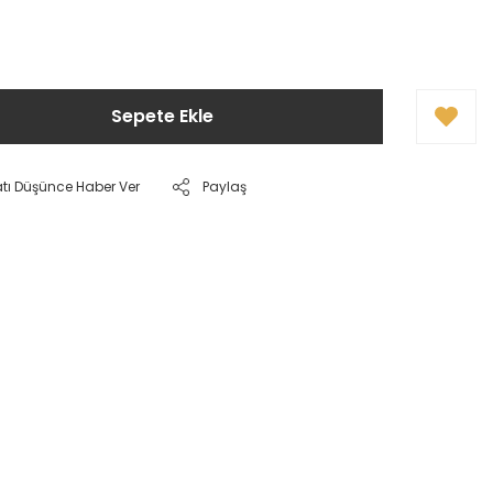
Sepete Ekle
atı Düşünce Haber Ver
Paylaş