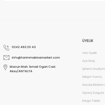
ÜYELİK
0242 463 20 43
Yeni Üyelik
info@tarimmakinamarket.com
Üye Girişi
Macun Mah. İsmail Ogan Cad.
Şifremi Unuttum
Aksu/ANTALYA
İletişim Formu
Havale Bildirim
Sipariş Sorgula
Kargo Takibi