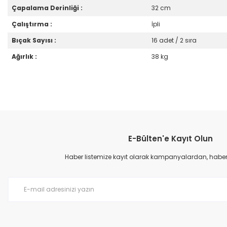
Çapalama Derinliği :
32 cm
Çalıştırma :
İpli
Bıçak Sayısı :
16 adet / 2 sıra
Ağırlık :
38 kg
Bu ürünün fiyat bilgisi, resim, ürün açıklamalarında ve diğer konular
Görüş ve önerileriniz için teşekkür ederiz.
E-Bülten'e Kayıt Olun
Ürün resmi kalitesiz, bozuk veya görüntülenemiyor.
Ürün açıklamasında eksik bilgiler bulunuyor.
Haber listemize kayıt olarak kampanyalardan, haberda
Ürün bilgilerinde hatalar bulunuyor.
Ürün fiyatı diğer sitelerden daha pahalı.
Bu ürüne benzer farklı alternatifler olmalı.