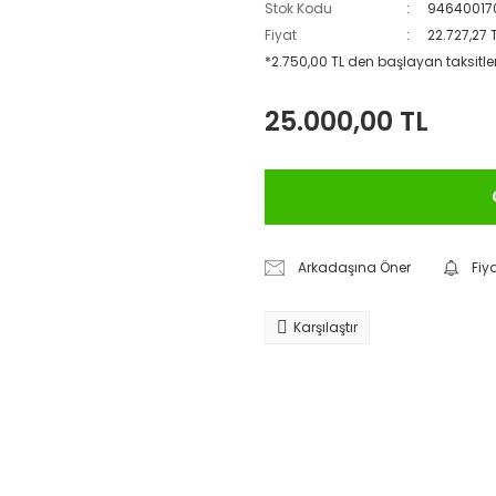
Stok Kodu
94640017
Fiyat
22.727,27 
*2.750,00 TL den başlayan taksitler
25.000,00 TL
Arkadaşına Öner
Fiy
Karşılaştır