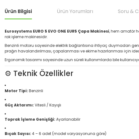
Ürün Bilgisi
Ürün Yorumları
Soru & 
Eurosystems EURO 5 EVO ONE EUR5 Çapa Makinesi
, hem amatör he
rak işleme makinesidir.
Benzinli motoru sayesinde elektrik bağlantısına ihtiyaç duymadan geniş ara
prağın havalandırılması, çapalanması ve ekime hazırlanması için id
Ergonomik tasarımı sayesinde uzun süreli kullanımlarda bile kullanıcıy
⚙️ Teknik Özellikler
Motor Tipi:
Benzinli
Güç Aktarımı:
Vitesli / Kayışlı
Toprak İşleme Genişliği:
Ayarlanabilir
Bıçak Sayısı:
4 – 6 adet (model varyasyonuna göre)