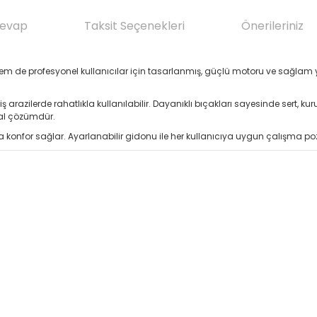
Cevap
Taksit Seçenekleri
Önerileriniz
m de profesyonel kullanıcılar için tasarlanmış, güçlü motoru ve sağlam y
zilerde rahatlıkla kullanılabilir. Dayanıklı bıçakları sayesinde sert, kuru 
eal çözümdür.
a konfor sağlar. Ayarlanabilir gidonu ile her kullanıcıya uygun çalışma p