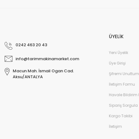
ÜYELİK
0242 463 20 43
Yeni Üyelik
info@tarimmakinamarket.com
Üye Girişi
Macun Mah. İsmail Ogan Cad.
Şifremi Unuttum
Aksu/ANTALYA
İletişim Formu
Havale Bildirim
Sipariş Sorgula
Kargo Takibi
İletişim