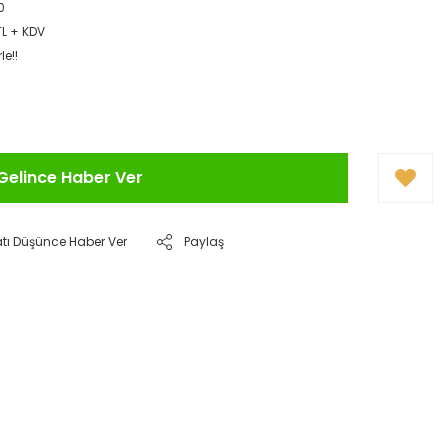
0
TL + KDV
le!!
Gelince Haber Ver
atı Düşünce Haber Ver
Paylaş