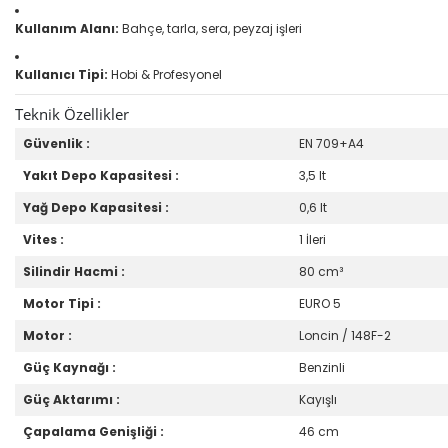
Kullanım Alanı:
Bahçe, tarla, sera, peyzaj işleri
Kullanıcı Tipi:
Hobi & Profesyonel
Teknik Özellikler
Güvenlik :
EN 709+A4
Yakıt Depo Kapasitesi :
3,5 lt
Yağ Depo Kapasitesi :
0,6 lt
Vites :
1 İleri
Silindir Hacmi :
80 cm³
Motor Tipi :
EURO 5
Motor :
Loncin / 148F-2
Güç Kaynağı :
Benzinli
Güç Aktarımı :
Kayışlı
Çapalama Genişliği :
46 cm