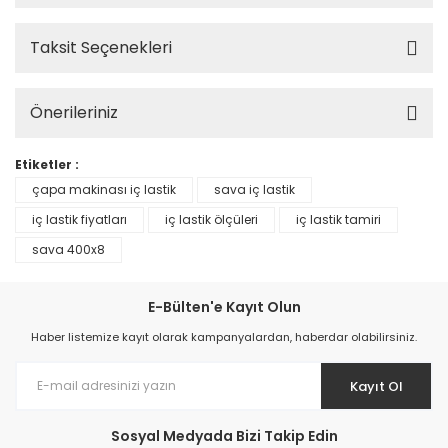
Taksit Seçenekleri
Önerileriniz
Etiketler :
çapa makinası iç lastik
sava iç lastik
iç lastik fiyatları
iç lastik ölçüleri
iç lastik tamiri
sava 400x8
E-Bülten'e Kayıt Olun
Haber listemize kayıt olarak kampanyalardan, haberdar olabilirsiniz.
Kayıt Ol
Sosyal Medyada Bizi Takip Edin