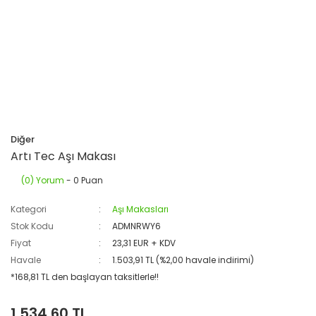
Diğer
Artı Tec Aşı Makası
(0) Yorum
- 0 Puan
Kategori
Aşı Makasları
Stok Kodu
ADMNRWY6
Fiyat
23,31 EUR + KDV
Havale
1.503,91 TL (%2,00 havale indirimi)
*168,81 TL den başlayan taksitlerle!!
1.534,60 TL