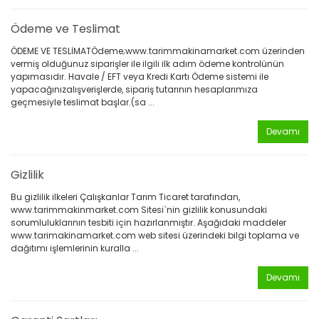
Ödeme ve Teslimat
ÖDEME VE TESLİMATÖdeme;www.tarimmakinamarket.com üzerinden
vermiş olduğunuz siparişler ile ilgili ilk adım ödeme kontrolünün
yapımasıdır. Havale / EFT veya Kredi Kartı Ödeme sistemi ile
yapacağınızalışverişlerde, sipariş tutarının hesaplarımıza
geçmesiyle teslimat başlar.(sa ...
Devamı
Gizlilik
Bu gizlilik ilkeleri Çalışkanlar Tarım Ticaret tarafından,
www.tarimmakinmarket.com Sitesi`nin gizlilik konusundaki
sorumluluklarının tesbiti için hazırlanmıştır. Aşağıdaki maddeler
www.tarimakinamarket.com web sitesi üzerindeki bilgi toplama ve
dağıtımı işlemlerinin kuralla ...
Devamı