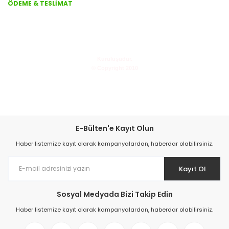
ÖDEME & TESLİMAT
Kuruluşudur.
©
Copyright 2010
ÇALIŞKANLAR TARIM TİCARET ONLINE ALIŞVERİŞ MERKEZİ
Macun Mah. İsmail Ogan Cad. Aksu / ANTALYA -
T : 0242 463 20 43
|
info@tarimmakinamarket.com
E-Bülten'e Kayıt Olun
Haber listemize kayıt olarak kampanyalardan, haberdar olabilirsiniz.
Kayıt Ol
Sosyal Medyada Bizi Takip Edin
Haber listemize kayıt olarak kampanyalardan, haberdar olabilirsiniz.