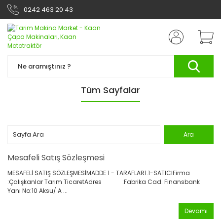
0242 463 20 43
Tüm Sayfalar
Mesafeli Satış Sözleşmesi
MESAFELİ SATIŞ SÖZLEŞMESİMADDE 1 - TARAFLAR1.1-SATICIFirma
:Çalışkanlar Tarım TicaretAdres :Fabrika Cad. Finansbank
Yanı No:10 Aksu/ A ...
Devamı