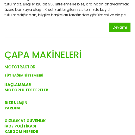
tutulmaz. Bilgiler 128 bit SSL şifreleme ile bize, ardından onaylanmak
üzere bankaya ulaşır. Kredi kart bilgileriniz sitemizde kayıtlı
tutulmadığından, bilgiler başkaları tarafından görülmesi ve ele ge ...
Devamı
KATEGORİLER
ÇAPA MAKİNELERİ
MOTOTRAKTÖR
SÜT SAĞIM SİSTEMLERİ
İLAÇLAMALAR
MOTORLU TESTERELER
KURUMSAL
BİZE ULAŞIN
YARDIM
ÖNEMLİ BİLGİLER
GİZLİLİK VE GÜVENLİK
İADE POLİTİKASI
KARGOM NEREDE