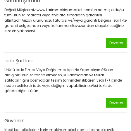
Garanti Şartları
Değerli Müşterimiz;www.tarimmakinamarket.com'un satmış olduğu
tüm ürünler imalatcı veya ithalatcı firmaların garantisi
altıntadır.Arızalı ürününüzü faturası ve/veya garanti belgesi ilebirlikte
garanti belgesinden veya kullanma kılavuzundan ulaşabileceğiniz
size en yakınservi ...
Devamı
İade Şartları
Ürünü İade Etmek Veya Değiştirmek İçin Ne Yapmalıyım?Satın
aldığınız ürünleri tahrip etmeden, kullanmadan ve tekrar
satılabilirliğini bozmadan teslim tarihinden itibaren yedi (7) içinde
neden belirterek iade veye değişim yapabilirsiniz.Aksi taktirde
gönderdiğiniz ürün ...
Devamı
Güvenlik
Kredi kart bilgileriniz tarimmakinamarket.com sitesinde kayıtlı