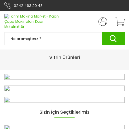
0242 463 20 43
GÜCÜ HİSSEDİN
Vitrin Ürünleri
TP-CW 18/260-C Li-Bl Akülü Darbeli Vidalama
KEŞFET
Sizin İçin Seçtiklerimiz
GÜCÜ HİSSEDİN