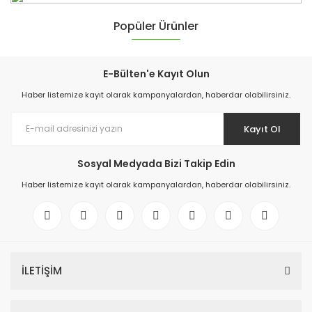
TE-TK 18/3 +2 Lİ Akülü Alet Seti
Senix FNX2-M2-EU Akülü Vantilatör
Popüler Ürünler
KEŞFET
5.500,00 TL
E-Bülten'e Kayıt Olun
Haber listemize kayıt olarak kampanyalardan, haberdar olabilirsiniz.
MS362 BENZİNLİ
Kayıt Ol
TESTERE
Sosyal Medyada Bizi Takip Edin
Haber listemize kayıt olarak kampanyalardan, haberdar olabilirsiniz.
KEŞFET
Einhell TP-AG 18/125 CE Q Li - Solo Devir Ayarlı Taşlama
SP 482 BENZİNLİ
5.000,00 TL
İLETİŞİM
5.500,00 TL
Einhell TP-GR 18/690 Li - Solo Akülü Gres Tabancası
HASAT
YENİ